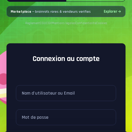
Marketplace
— brainrots rares & vendeurs verifies
Explorer
Règlement
CGU
CGV
Mentions légales
Confidentialité
Cookies
Connexion au compte
Nom d'utilisateur ou Email
Mot de passe