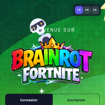
BRAINROT FORT
FR
EN
ES
BIENVENUE SUR
Connexion
Inscription