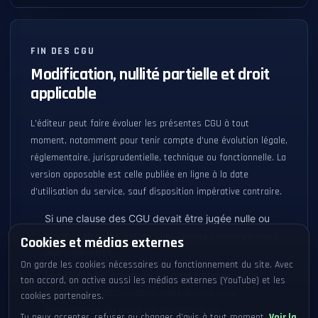
FIN DES CGU
Modification, nullité partielle et droit
applicable
L'éditeur peut faire évoluer les présentes CGU à tout
moment, notamment pour tenir compte d'une évolution légale,
réglementaire, jurisprudentielle, technique ou fonctionnelle. La
version opposable est celle publiée en ligne à la date
d'utilisation du service, sauf disposition impérative contraire.
Si une clause des CGU devait être jugée nulle ou
inopposable, les autres stipulations conserveraient
Cookies et médias externes
leur plein effet.
On garde les cookies nécessaires au fonctionnement du site. Avec
Les CGU sont soumises au droit français, sous
ton accord, on active aussi les médias externes (YouTube) et les
réserve des dispositions impératives plus
cookies partenaires.
protectrices du pays de résidence du
Tu peux accepter, refuser ou changer d'avis à tout moment.
Voir la