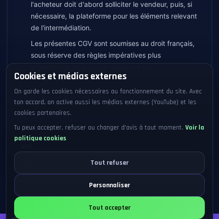
l'acheteur doit d'abord solliciter le vendeur, puis, si
nécessaire, la plateforme pour les éléments relevant
de l'intermédiation.
Les présentes CGV sont soumises au droit français,
sous réserve des règles impératives plus
protectrices du pays de résidence du
Cookies et médias externes
consommateur.
On garde les cookies nécessaires au fonctionnement du site. Avec
ton accord, on active aussi les médias externes (YouTube) et les
Médiateur
cookies partenaires.
NC
Tu peux accepter, refuser ou changer d'avis à tout moment.
Voir la
politique cookies
URL
NC
Tout refuser
Personnaliser
Tout accepter