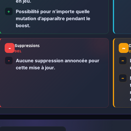
en jeu.
Possibilité pour n’importe quelle
+
mutation d’apparaître pendant le
boost.
Suppressions
C
-
~
DEL
Aucune suppression annoncée pour
-
~
cette mise à jour.
~