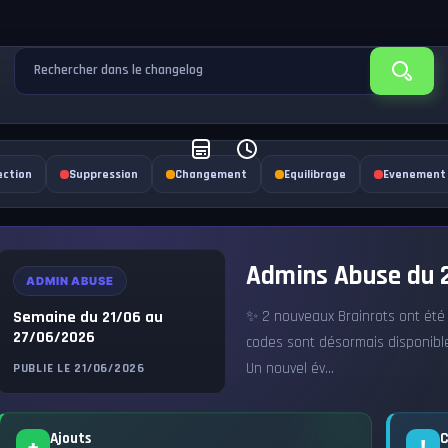
Rechercher dans le changelog
ection
Suppression
Changement
Equilibrage
Evenement
Admins Abuse du 2
ADMIN ABUSE
Semaine du 21/06 au
✨ 2 nouveaux Brainrots ont été a
27/06/2026
codes sont désormais disponibl
Un nouvel év...
PUBLIE LE 21/06/2026
Ajouts
C
+
!