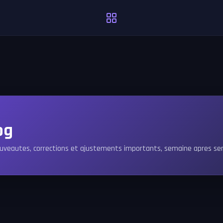
og
uveautes, corrections et ajustements importants, semaine apres se