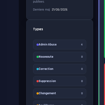
publiees
Derniere maj
21/06/2026
Types
Admin Abuse
4
Nouveaute
0
Correction
0
Suppression
0
Changement
0