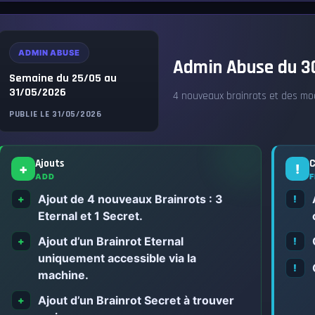
ADMIN ABUSE
Admin Abuse du 30
Semaine du 25/05 au
31/05/2026
4 nouveaux brainrots et des mo
PUBLIE LE 31/05/2026
Ajouts
C
+
!
ADD
F
Ajout de 4 nouveaux Brainrots : 3
+
!
Eternal et 1 Secret.
Ajout d’un Brainrot Eternal
+
!
uniquement accessible via la
!
machine.
Ajout d’un Brainrot Secret à trouver
+