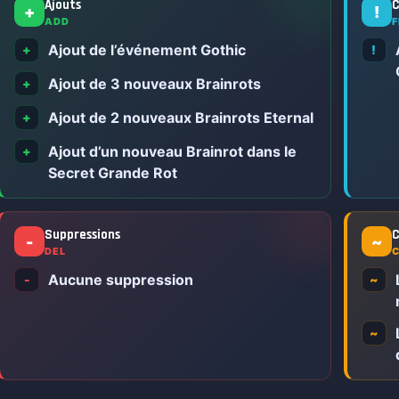
Ajouts
C
+
!
ADD
F
Ajout de l’événement Gothic
+
!
Ajout de 3 nouveaux Brainrots
+
Ajout de 2 nouveaux Brainrots Eternal
+
Ajout d’un nouveau Brainrot dans le
+
Secret Grande Rot
Suppressions
C
-
~
DEL
Aucune suppression
-
~
~