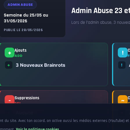
ADMIN ABUSE
Admin Abuse 23 et
Semaine du 25/05 au
31/05/2026
Lors de l'admin abuse, 3 nouvea
PUBLIE LE 28/05/2026
Ajouts
C
+
!
ADD
F
3 Nouveaux Brainrots
+
!
Suppressions
C
-
~
DEL
Aucune
-
~
 du site. Avec ton accord, on active aussi les médias externes (YouTube) et 
ut moment.
Voir la politique cookies