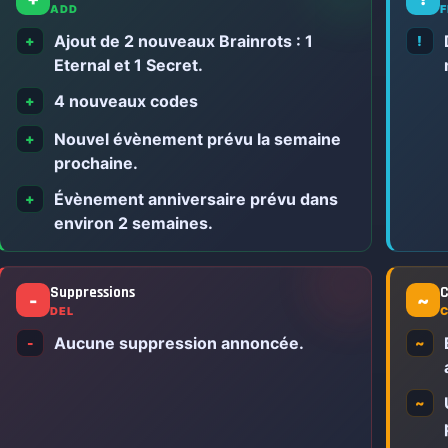
ADD
F
Ajout de 2 nouveaux Brainrots : 1
+
!
Eternal et 1 Secret.
4 nouveaux codes
+
Nouvel évènement prévu la semaine
+
prochaine.
Évènement anniversaire prévu dans
+
environ 2 semaines.
Suppressions
C
-
~
DEL
Aucune suppression annoncée.
-
~
~