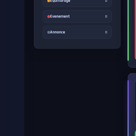
Equilibrage
0
Evenement
0
Annonce
0