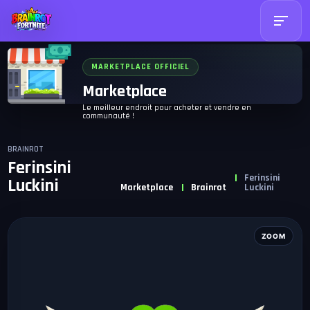
MARKETPLACE OFFICIEL
Marketplace
Le meilleur endroit pour acheter et vendre en
communauté !
BRAINROT
Ferinsini
Ferinsini
Luckini
Marketplace
Brainrot
Luckini