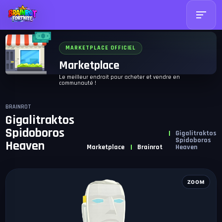
MARKETPLACE OFFICIEL
Marketplace
Le meilleur endroit pour acheter et vendre en
communauté !
BRAINROT
Gigalitraktos
Spidoboros
Gigalitraktos
Spidoboros
Heaven
Marketplace
Brainrot
Heaven