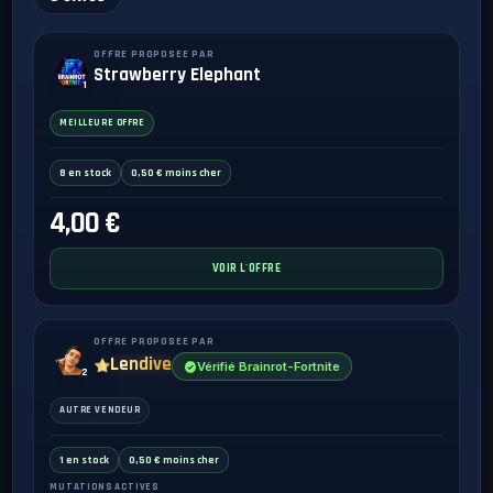
OFFRE PROPOSEE PAR
Strawberry Elephant
1
MEILLEURE OFFRE
8 en stock
0,50 € moins cher
4,00 €
VOIR L'OFFRE
OFFRE PROPOSEE PAR
Lendive
Vérifié Brainrot-Fortnite
2
AUTRE VENDEUR
1 en stock
0,50 € moins cher
MUTATIONS ACTIVES