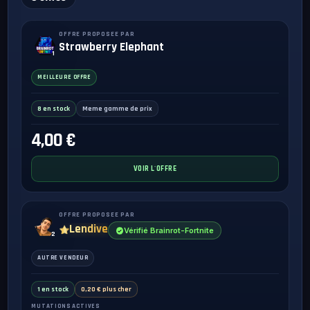
OFFRE PROPOSEE PAR
Strawberry Elephant
1
MEILLEURE OFFRE
8 en stock
Meme gamme de prix
4,00 €
VOIR L'OFFRE
OFFRE PROPOSEE PAR
Lendive
Vérifié Brainrot-Fortnite
2
AUTRE VENDEUR
1 en stock
0,20 € plus cher
MUTATIONS ACTIVES