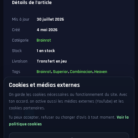
Détails de l'article
Mis à jour
30 juillet 2026
Créé
4 mai 2026
Catégorie
Brainrot
Stock
1 en stock
Livraison
Transfert en jeu
Tags
Brainrot
,
Superior
,
Combinacion
,
Heaven
Cookies et médias externes
On garde les cookies nécessaires au fonctionnement du site. Avec
Partager l'article
ton accord, on active aussi les médias externes (YouTube) et les
cookies partenaires.
Tu peux accepter, refuser ou changer d'avis à tout moment.
Voir la
politique cookies