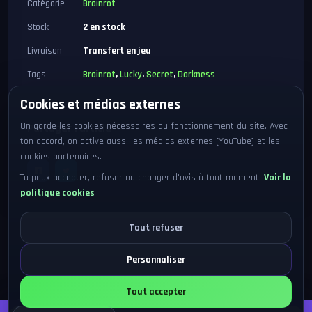
Catégorie
Brainrot
Stock
2 en stock
Livraison
Transfert en jeu
Tags
Brainrot
,
Lucky
,
Secret
,
Darkness
Cookies et médias externes
On garde les cookies nécessaires au fonctionnement du site. Avec
Partager l'article
ton accord, on active aussi les médias externes (YouTube) et les
cookies partenaires.
Tu peux accepter, refuser ou changer d'avis à tout moment.
Voir la
politique cookies
Tout refuser
Personnaliser
Tout accepter
Prix