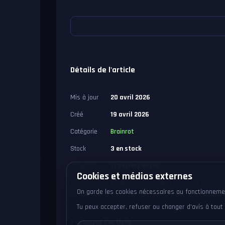
Détails de l'article
Mis à jour
20 avril 2026
Créé
19 avril 2026
Catégorie
Brainrot
Stock
3 en stock
Livraison
Transfert en jeu
Cookies et médias externes
Tags
Brainrot
,
Lucky
,
Secret
,
Heaven
On garde les cookies nécessaires au fonctionnement
Tu peux accepter, refuser ou changer d'avis à to
Partager l'article