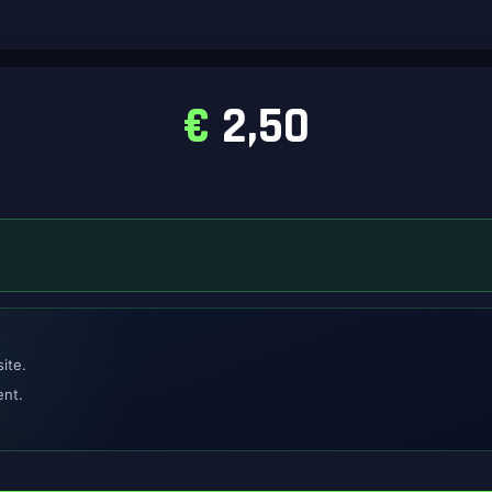
€
2,50
ite.
ent.