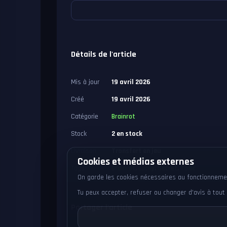
Détails de l'article
Mis à jour
19 avril 2026
Créé
19 avril 2026
Catégorie
Brainrot
Stock
2 en stock
Livraison
Transfert en jeu
Cookies et médias externes
Tags
Brainrot
,
Lucky
,
Secret
,
Toxic
On garde les cookies nécessaires au fonctionnement
Tu peux accepter, refuser ou changer d'avis à to
Partager l'article