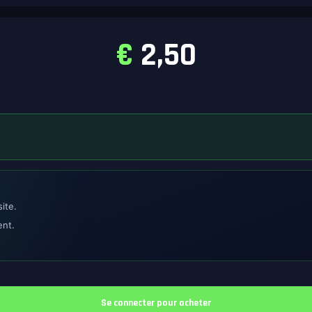
€
2,50
ite.
ent.
Se connecter pour acheter