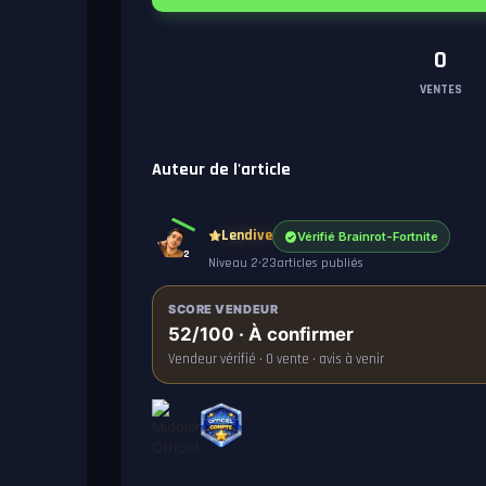
0
VENTES
Auteur de l'article
Lendive
Vérifié Brainrot-Fortnite
2
Niveau 2
•
23
articles publiés
SCORE VENDEUR
52/100 · À confirmer
Vendeur vérifié · 0 vente · avis à venir