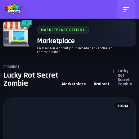
MARKETPLACE OFFICIEL
Marketplace
Le meilleur endroit pour acheter et vendre en
communauté !
BRAINROT
Lucky
Lucky Rot Secret
Rot
Secret
Zombie
Marketplace
Brainrot
Zombie